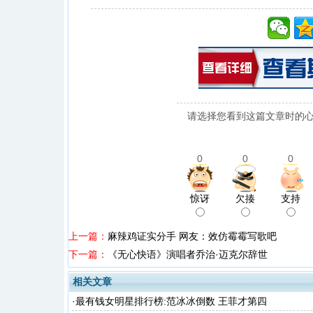
请选择您看到这篇文章时的心
0
0
0
惊讶
欠揍
支持
上一篇：
麻辣鸡证实分手 网友：效仿霉霉写歌吧
下一篇：
《无心快语》演唱者乔治·迈克尔辞世
相关文章
·
最有钱女明星排行榜:范冰冰倒数 王菲才第四