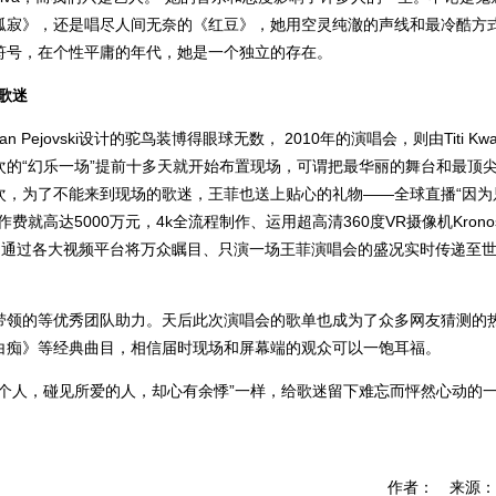
孤寂》，还是唱尽人间无奈的《红豆》，她用空灵纯澈的声线和最冷酷方
符号，在个性平庸的年代，她是一个独立的存在。
歌迷
Pejovski设计的驼鸟装博得眼球无数， 2010年的演唱会，则由Titi Kw
的“幻乐一场”提前十多天就开始布置现场，可谓把最华丽的舞台和最顶
次，为了不能来到现场的歌迷，王菲也送上贴心的礼物——全球直播“因为
高达5000万元，4k全流程制作、运用超高清360度VR摄像机Krono
，通过各大视频平台将万众瞩目、只演一场王菲演唱会的盛况实时传递至
带领的等优秀团队助力。天后此次演唱会的歌单也成为了众多网友猜测的
白痴》等经典曲目，相信届时现场和屏幕端的观众可以一饱耳福。
个人，碰见所爱的人，却心有余悸”一样，给歌迷留下难忘而怦然心动的
作者： 来源：