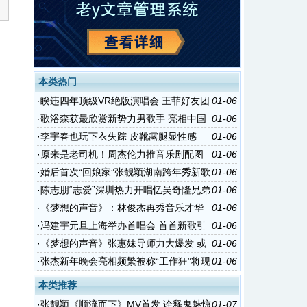
本类热门
·
睽违四年顶级VR绝版演唱会 王菲好友团
01-06
有望齐现身
·
歌浴森获最欣赏新势力男歌手 亮相中国
01-06
新歌榜
·
李宇春也玩下衣失踪 皮靴露腿显性感
01-06
·
原来是老司机！周杰伦力推音乐剧配图
01-06
超污
·
婚后首次“回娘家”张靓颖湖南跨年秀新歌
01-06
·
陈志朋“志爱”深圳热力开唱忆吴奇隆兄弟
01-06
情当众洒泪
·
《梦想的声音》：林俊杰再秀音乐才华
01-06
玩转摇滚曲风
·
冯建宇元旦上海举办首唱会 首首新歌引
01-06
爆“最好的时光”
·
《梦想的声音》张惠妹导师力大爆发 或
01-06
将翻唱童年神曲《千年等一回》
·
张杰新年晚会亮相频繁被称“工作狂”将现
01-06
身深圳
本类推荐
·
张靓颖《顺流而下》MV首发 诠释鬼魅惊
01-07