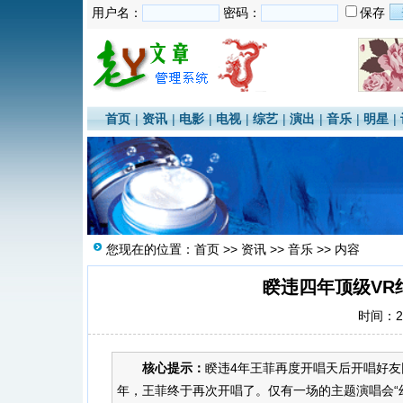
用户名：
密码：
保存
首页
|
资讯
|
电影
|
电视
|
综艺
|
演出
|
音乐
|
明星
|
您现在的位置：
首页
>>
资讯
>>
音乐
>> 内容
睽违四年顶级VR
时间：20
核心提示：
睽违4年王菲再度开唱天后开唱好友
年，王菲终于再次开唱了。仅有一场的主题演唱会“