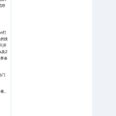
式哼
an打
尖的技
只开
s及Z
世界各
热门
一夜。