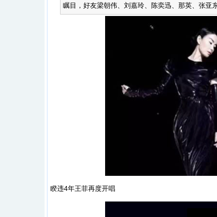
瞩目，好友梁朝伟、刘嘉玲、陈奕迅、那英、张亚东
睽违4年王菲再度开唱