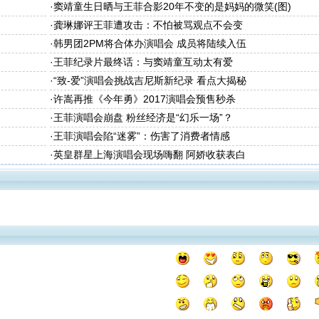
·
窦靖童生日晒与王菲合影20年不变的是妈妈的微笑(图)
·
龚琳娜评王菲遭攻击：不怕被骂观点不会变
·
韩男团2PM将合体办演唱会 成员将陆续入伍
·
王菲纪录片最终话：与窦靖童互动太有爱
·
“致-爱”演唱会挑战吉尼斯新纪录 看点大揭秘
·
许嵩再推《今年勇》2017演唱会预售秒杀
·
王菲演唱会崩盘 粉丝经济是“幻乐一场”？
·
王菲演唱会陷“迷雾”：伤害了消费者情感
·
英皇群星上海演唱会现场嗨翻 阿娇收获表白