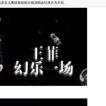
及女儿窦靖童纷纷出镜演唱会纪录片为天后...