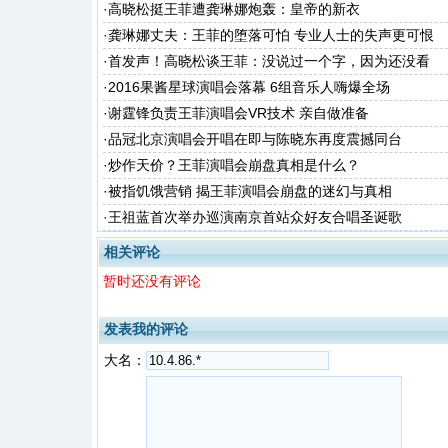
·
高晓松挺王菲遭龚琳娜炮轰：皇帝的新衣
·
龚琳娜丈夫：王菲的堕落可怕 专业人士的失声更可恨
·
首发声！高晓松谈王菲：没说过一个字，因为还没看
·
2016果酱星球演唱会落幕 6组音乐人嗨爆全场
·
谢霆锋负责王菲演唱会VR技术 亲自做准备
·
品冠北京演唱会开唱在即与陈晓东再度震撼同台
·
炒作天价？王菲演唱会崩盘真相是什么？
·
被指饥饿营销 揭王菲演唱会崩盘的迷幻与真相
·
王祖蓝首次举办巡演南京首站众好友合唱圣诞歌
相关评论
暂时还没有评论
发表我的评论
大名：