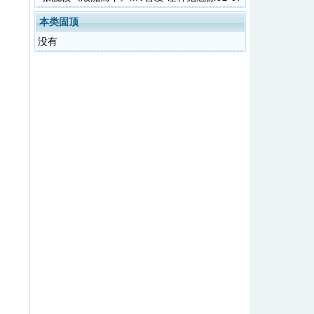
奇
本类固顶
没有