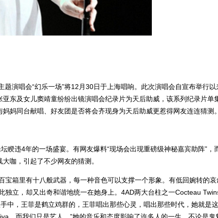
题演唱会“幻乐一场”将12月30日于上海唱响。此次演唱会自宣布举行以
张亚东及女儿窦靖童纷纷出镜演唱会纪录片为天后助威，该系列纪录片单
与妈妈同台献唱、好友团是否将会齐现身为天后助威更惹得网友连连猜测
乐坛睽违4年的一场盛宴。有网友爆料“现场会出现重磅级神秘嘉宾助阵”，
线大咖，引起了不少网友的猜测。
色百宝箱里有十八般武器，每一种音色可以支撑一个形象。有低回婉转的哀
立，却又出奇和谐地统一在她身上。4AD两大台柱之一Cocteau Twin
歌手中，王菲是鹤立鸡群的，王菲唱出那些心灵，唱出那些时代，她就是
diva，而我们只是艺人。”她的音乐和态度影响了许多人的一生。不论是鬼