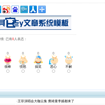
情: 已有
0
人表态：
0
0
0
0
0
很棒
愤怒
搞笑
恶心
不解
·
王菲演唱会大咖云集 窦靖童李嫣都来了