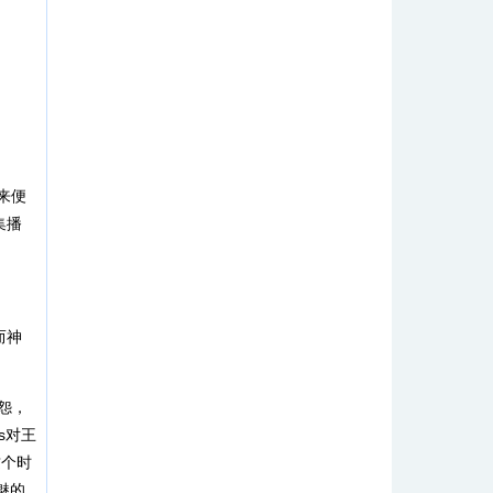
来便
集播
。
而神
怨，
s对王
这个时
魅的