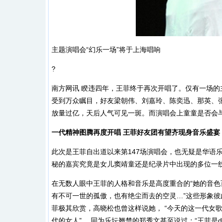
主题演唱会“幻乐一场”将于上海唱响
?
南方网讯 睽违四年，王菲终于再次开唱了。仅有一场的主
受到万众瞩目，好友梁朝伟、刘嘉玲、陈奕迅、那英、
放量过亿，天后人气可见一斑。而演唱会上童童是否会
一代精神图腾再度开唱 王菲好友团有望齐现身音乐盛宴
此次是王菲自出道以来第147场演唱会，也无疑是华语
秘的嘉宾究竟是女儿窦靖童还是纪录片中出现的多位一
在无数人眼中王菲的人格和音乐是高度重合的“她的音
有不可一世的孤傲，也有绝尘而去的空灵…”这些形象彼此独
菲极其欣赏，高晓松也曾这样说她， “今天的这一代女
代的女人” ，同为乐坛翘楚的郑秀文甚至说过：“王菲是