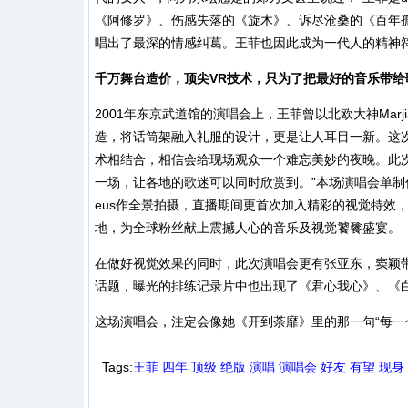
《阿修罗》、伤感失落的《旋木》、诉尽沧桑的《百年
唱出了最深的情感纠葛。王菲也因此成为一代人的精神
千万舞台造价，顶尖VR技术，只为了把最好的音乐带给
2001年东京武道馆的演唱会上，王菲曾以北欧大神Marjian 
造，将话筒架融入礼服的设计，更是让人耳目一新。这次
术相结合，相信会给现场观众一个难忘美妙的夜晚。此
一场，让各地的歌迷可以同时欣赏到。”本场演唱会单制作费就
eus作全景拍摄，直播期间更首次加入精彩的视觉特效
地，为全球粉丝献上震撼人心的音乐及视觉饕餮盛宴。
在做好视觉效果的同时，此次演唱会更有张亚东，窦颖
话题，曝光的排练记录片中也出现了《君心我心》、《
这场演唱会，注定会像她《开到荼靡》里的那一句“每一
Tags:
王菲
四年
顶级
绝版
演唱
演唱会
好友
有望
现身