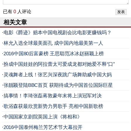
已有
0
人评论
相关文章
·
电影《爵迹》赔本中国电视剧会比电影更赚钱吗？
·
林允入选全球最美面孔 成中国内地最美第一人
·
2016中国80后富豪榜 王思聪范冰冰赵丽颖上榜
·
扮成中国娃娃的阿拉蕾太可爱成龙都对她爱不释“口”
·
灵魂舞者上线！张艺兴深夜跳广场舞助威中国大妈
·
张靓颖登陆BBC首页 获期待成为中国首位国际巨星
·
搞事情！李琦张磊蒋敦豪年末将上演冠军对决
·
歌浴森获最欣赏新势力男歌手 亮相中国新歌榜
·
中国国家京剧院英国上演《将相和》
·
2016中国泰州梅兰芳艺术节大幕拉开