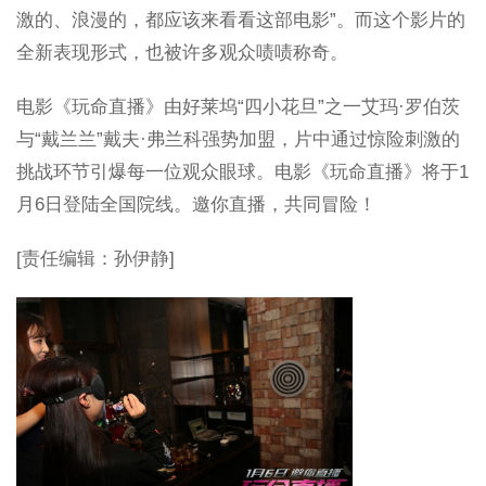
激的、浪漫的，都应该来看看这部电影”。而这个影片的
全新表现形式，也被许多观众啧啧称奇。
电影《玩命直播》由好莱坞“四小花旦”之一艾玛·罗伯茨
与“戴兰兰”戴夫·弗兰科强势加盟，片中通过惊险刺激的
挑战环节引爆每一位观众眼球。电影《玩命直播》将于1
月6日登陆全国院线。邀你直播，共同冒险！
[责任编辑：孙伊静]