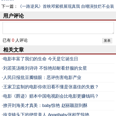
下一篇：
《一路逆风》首映邓紫棋展现真我 自嘲演技烂不会装
用户评论
已有
0
人评论
相关文章
·
电影丰富了我们的生命 今天是它诞生日
·
刘若英汤唯刘诗诗 不惊艳却耐看舒服的女星
·
人民日报批豆瓣猫眼：恶评伤害电影产业
·
王家卫监制的电影你依旧看不懂是张嘉佳的失败？
·
电影《爵迹》赔本中国电视剧会比电影更赚钱吗？
·
撩开刘海美才真美：baby惊艳 赵丽颖甜到酥
·
徐克镜头下的绝世美人 Angelbaby张柏芝惊艳