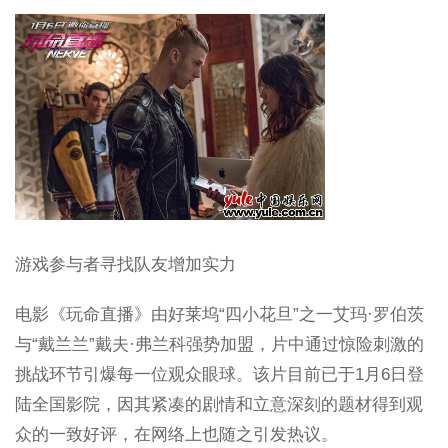
游戏参与者寻找队友增加实力
电影《玩命直播》由好莱坞“四小花旦”之一艾玛·罗伯茨
与“戴兰兰”戴夫·弗兰科强势加盟，片中通过惊险刺激的
挑战环节引爆每一位观众眼球。该片目前已于1月6日登
陆全国影院，因其紧凑的剧情和立意深刻的题材得到观
众的一致好评，在网络上也随之引发热议。