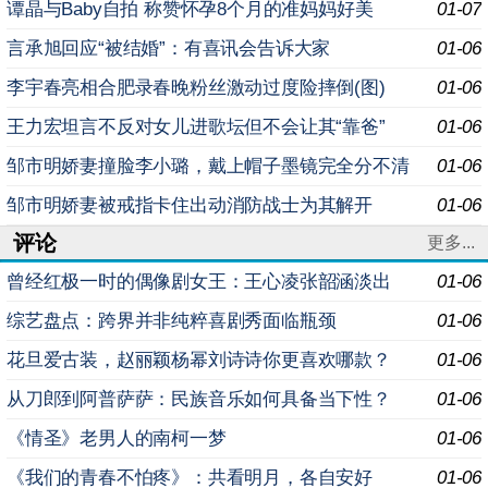
谭晶与Baby自拍 称赞怀孕8个月的准妈妈好美
01-07
言承旭回应“被结婚”：有喜讯会告诉大家
01-06
李宇春亮相合肥录春晚粉丝激动过度险摔倒(图)
01-06
王力宏坦言不反对女儿进歌坛但不会让其“靠爸”
01-06
邹市明娇妻撞脸李小璐，戴上帽子墨镜完全分不清
01-06
邹市明娇妻被戒指卡住出动消防战士为其解开
01-06
评论
更多...
曾经红极一时的偶像剧女王：王心凌张韶涵淡出
01-06
综艺盘点：跨界并非纯粹喜剧秀面临瓶颈
01-06
花旦爱古装，赵丽颖杨幂刘诗诗你更喜欢哪款？
01-06
从刀郎到阿普萨萨：民族音乐如何具备当下性？
01-06
《情圣》老男人的南柯一梦
01-06
《我们的青春不怕疼》：共看明月，各自安好
01-06