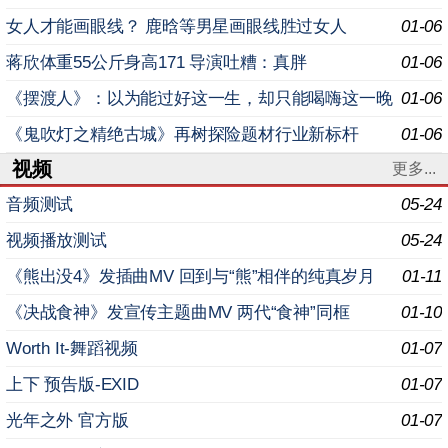
女人才能画眼线？ 鹿晗等男星画眼线胜过女人
01-06
蒋欣体重55公斤身高171 导演吐糟：真胖
01-06
《摆渡人》：以为能过好这一生，却只能喝嗨这一晚
01-06
《鬼吹灯之精绝古城》再树探险题材行业新标杆
01-06
视频
更多...
音频测试
05-24
视频播放测试
05-24
《熊出没4》发插曲MV 回到与“熊”相伴的纯真岁月
01-11
《决战食神》发宣传主题曲MV 两代“食神”同框
01-10
Worth It-舞蹈视频
01-07
上下 预告版-EXID
01-07
光年之外 官方版
01-07