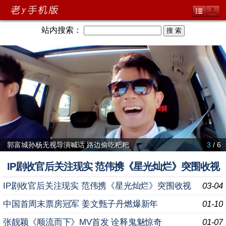
站内搜索：
郭富城孙杨无视导演喊话 路边偷吃粑粑
3
/ 6
IP剧收官后关注现实 范伟携《星光灿烂》突围收视
IP剧收官后关注现实 范伟携《星光灿烂》突围收视
03-04
中国首周末票房冠军 姜文甄子丹燃爆新年
01-10
张靓颖《顺流而下》MV首发 诠释鬼魅惊奇
01-07