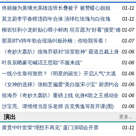
佟丽娅为黄继光英雄连班长叠被子 被赞暖心姐姐
01-11
莫文蔚李宇春暌违四年合体 演绎红玫瑰与白玫瑰
01-11
柳岩狂剥小龙虾贴心喂小鲜肉 坦言愿为“好看”接受“难
01-07
穿”
那英BTV跨年歌会现场叫板孙楠：你给我等着！
01-07
《奇妙大轰趴》徐海乔获封“浴室歌神” 霸道总裁上身
01-06
玩公主抱
叶良辰晒豪宅喊话王思聪“不服来战”
01-06
一线小生靠何致胜？《明星的诞生》开启人气“大逃
01-06
杀”
《女神的选择》张柏芝偏爱“美白版宋小宝” 厨房约会
01-06
被抢“男友”
徐海乔《奇妙大轰趴》重磅上线 化身K歌之王感动全
01-06
场
沙宝亮、谭维维当音乐老师 吉克隽逸等首开课(图)
01-06
演出
更多...
黄贯中叶世荣“理想不再见” 厦门演唱会开票
01-11