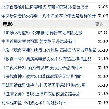
北京台春晚明星阵容曝光 李晨和范冰冰登台演出
01-06
余文乐新恋情受考验：真不希望2017年会是这样的开
01-06
电影
始
更多...
《加勒比海盗5》公布剧情 德普重返冒险之旅
01-11
中国首周末票房冠军 姜文甄子丹燃爆新年
01-10
电影《玩命直播》映后口碑炸裂 高能剧情直击网络暴
01-10
力
《侠盗一号》票房高电影文化不只有追星和衍生品
01-10
《午夜凶铃3》新预告发布 美版贞子恐怖回归
01-10
《决战食神》改档2.10葛优谢霆锋元宵见“面”
01-10
闫妮黑裤优雅惊艳 与杜天皓互喂果汁引哄笑/图
01-10
《狂蒲之路》首映 上演广东话夜店公路喜剧
01-10
俞碧程加盟《幻族之城》萌娃获好评
01-10