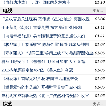
《血战边境线》 ：原汁原味的丛林格斗
01-10
电视
更多...
IP剧收官后关注现实 范伟携《星光灿烂》突围收视
03-04
于正新剧《朝歌》首爆剧照 东方魔幻巨制亮相
01-11
《向着幸福前进》吴奇隆和唐于鸿竟是虐心夫妇
01-11
《极品家丁》欢乐收官 陈赫金晨“搞”出现象级神剧
01-07
《守护丽人》 “胡同三宝”笑闹上线 李小璐强调活在当
01-06
下
粉丝山呼安可！《爸爸4》1月6日加集“大团圆”篇
01-06
2016内地票房定格457亿 《美人鱼》夺冠
01-06
《桃花缘》首曝定档片花 校园神话甜蜜来袭
01-06
《遇见爱情的利先生》开播叶青首尝千金小姐
01-06
犀利现实成就职场热《北上广依然相信爱情》收官
01-06
综艺
更多...