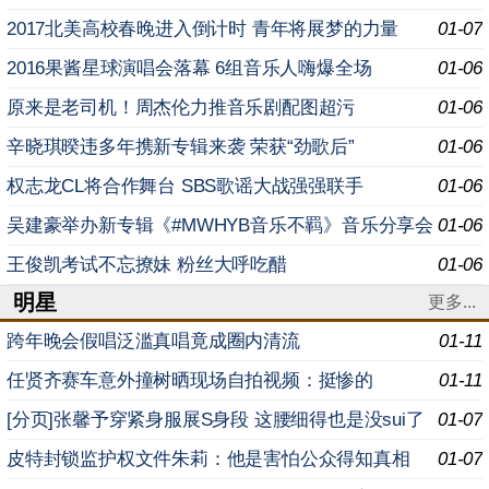
2017北美高校春晚进入倒计时 青年将展梦的力量
01-07
2016果酱星球演唱会落幕 6组音乐人嗨爆全场
01-06
原来是老司机！周杰伦力推音乐剧配图超污
01-06
辛晓琪暌违多年携新专辑来袭 荣获“劲歌后”
01-06
权志龙CL将合作舞台 SBS歌谣大战强强联手
01-06
吴建豪举办新专辑《#MWHYB音乐不羁》音乐分享会
01-06
王俊凯考试不忘撩妹 粉丝大呼吃醋
01-06
明星
更多...
跨年晚会假唱泛滥真唱竟成圈内清流
01-11
任贤齐赛车意外撞树晒现场自拍视频：挺惨的
01-11
[分页]张馨予穿紧身服展S身段 这腰细得也是没sui了
01-07
皮特封锁监护权文件朱莉：他是害怕公众得知真相
01-07