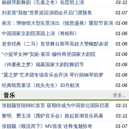
杨丽萍新舞剧《孔雀之冬》在昆明上演
01-11
刘若英“我敢”世界巡回演唱会开启门票预售
01-07
南京：博物馆大型实景演出《报恩盛典》重阳节首演
01-06
中国国家京剧院英国上演《将相和》
01-06
老舍经典《二马》首登舞台斯琴高娃大赞幽默诙谐
01-06
“小提琴女神”安妮-索菲·穆特再登国家大剧院
01-06
《仲夏夜之梦》揭幕国家大剧院舞蹈节
01-06
“翼之梦”艺术团专场音乐会开演 琴行捐钢琴助梦
01-06
经典暗黑童话《枕头先生》10月献演
01-06
音乐
更多...
张靓颖登陆BBC首页 获期待成为中国首位国际巨星
01-11
黎明、费玉清《围炉音乐会》掀起新潮音乐风暴
01-11
张靓颖《顺流而下》MV首发 诠释鬼魅惊奇
01-07