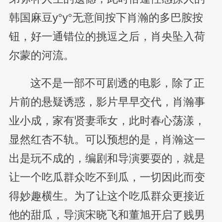
韩国麻豆y°y°无意间按下肖瀚的多巴胺按
钮，好一通错位的挑逗之后，肖央坠入荷
尔蒙的河流。
这不是一部不可剧透的电影，除了正
片前的悬疑诱惑，影片早早交代，肖瀚事
业小成，家有贤妻乖女，此时春心荡漾，
显然红杏不轨。可以预想的是，肖瀚这一
出是玩不成的，编剧和导演要耍的，就是
让一个吃瓜群众吃不到瓜，一切因此而变
得妙趣横生。为了让这个吃瓜群众更接近
他的甜瓜，导演宋晓飞和董旭开启了贱男