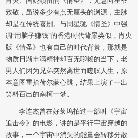
肖央、闫妮领衔的《情圣》，无意向星爷
致敬，虽说多少有点无厘头的渊源，主脉
却是在传统喜剧。与周星驰《情圣》中强
调“用脑子赚钱”的香港时代背景类似，肖央
版《情圣》也有自己的时代背景，那就是
物质日渐丰满精神却百无聊赖的当下，老
男人们因为兄弟突然离世而嗟叹人生，原
本意图重拾荷尔蒙心跳，结果上演了一出
笑料百出的南柯一梦。
李连杰曾在好莱坞拍过一部叫《宇宙
追击令》的电影，讲的是平行宇宙穿越的
故事，一个宇宙中消失的能量会转移分散