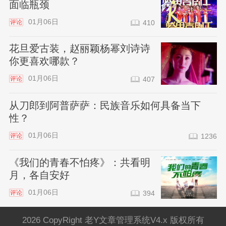
面临瓶颈
01月06日
评论
410
花旦爱古装，赵丽颖杨幂刘诗诗
你更喜欢哪款？
01月06日
评论
407
从刀郎到阿普萨萨：民族音乐如何具备当下
性？
01月06日
评论
1236
《我们的青春不怕疼》：共看明
月，各自安好
01月06日
评论
394
2026 CopyRight 老Y文章管理系统V4.x 版权所有