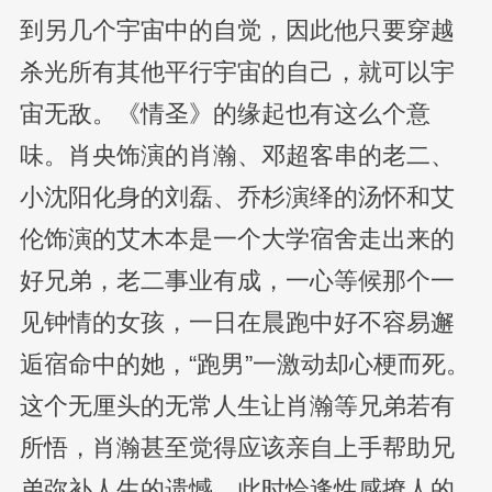
到另几个宇宙中的自觉，因此他只要穿越
杀光所有其他平行宇宙的自己，就可以宇
宙无敌。《情圣》的缘起也有这么个意
味。肖央饰演的肖瀚、邓超客串的老二、
小沈阳化身的刘磊、乔杉演绎的汤怀和艾
伦饰演的艾木本是一个大学宿舍走出来的
好兄弟，老二事业有成，一心等候那个一
见钟情的女孩，一日在晨跑中好不容易邂
逅宿命中的她，“跑男”一激动却心梗而死。
这个无厘头的无常人生让肖瀚等兄弟若有
所悟，肖瀚甚至觉得应该亲自上手帮助兄
弟弥补人生的遗憾，此时恰逢性感撩人的