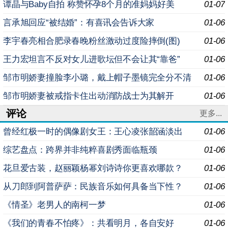
谭晶与Baby自拍 称赞怀孕8个月的准妈妈好美
01-07
言承旭回应“被结婚”：有喜讯会告诉大家
01-06
李宇春亮相合肥录春晚粉丝激动过度险摔倒(图)
01-06
王力宏坦言不反对女儿进歌坛但不会让其“靠爸”
01-06
邹市明娇妻撞脸李小璐，戴上帽子墨镜完全分不清
01-06
邹市明娇妻被戒指卡住出动消防战士为其解开
01-06
评论
更多...
曾经红极一时的偶像剧女王：王心凌张韶涵淡出
01-06
综艺盘点：跨界并非纯粹喜剧秀面临瓶颈
01-06
花旦爱古装，赵丽颖杨幂刘诗诗你更喜欢哪款？
01-06
从刀郎到阿普萨萨：民族音乐如何具备当下性？
01-06
《情圣》老男人的南柯一梦
01-06
《我们的青春不怕疼》：共看明月，各自安好
01-06