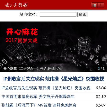
站内搜索：
开心麻花《二维码杀手》开票 最好玩的
2
/ 6
IP剧收官后关注现实 范伟携《星光灿烂》突围收视
IP剧收官后关注现实 范伟携《星光灿烂》突围收视
03-04
中国首周末票房冠军 姜文甄子丹燃爆新年
01-10
张靓颖《顺流而下》MV首发 诠释鬼魅惊奇
01-07