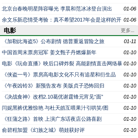
北京台春晚明星阵容曝光 李晨和范冰冰登台演出
01-06
余文乐新恋情受考验：真不希望2017年会是这样的开
01-06
电影
始
更多...
《加勒比海盗5》公布剧情 德普重返冒险之旅
01-11
中国首周末票房冠军 姜文甄子丹燃爆新年
01-10
电影《玩命直播》映后口碑炸裂 高能剧情直击网络暴
01-10
力
《侠盗一号》票房高电影文化不只有追星和衍生品
01-10
《午夜凶铃3》新预告发布 美版贞子恐怖回归
01-10
《决战食神》改档2.10葛优谢霆锋元宵见“面”
01-10
闫妮黑裤优雅惊艳 与杜天皓互喂果汁引哄笑/图
01-10
《狂蒲之路》首映 上演广东话夜店公路喜剧
01-10
俞碧程加盟《幻族之城》萌娃获好评
01-10