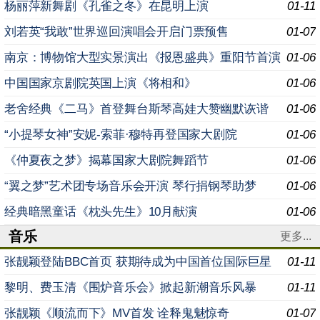
杨丽萍新舞剧《孔雀之冬》在昆明上演
01-11
刘若英“我敢”世界巡回演唱会开启门票预售
01-07
南京：博物馆大型实景演出《报恩盛典》重阳节首演
01-06
中国国家京剧院英国上演《将相和》
01-06
老舍经典《二马》首登舞台斯琴高娃大赞幽默诙谐
01-06
“小提琴女神”安妮-索菲·穆特再登国家大剧院
01-06
《仲夏夜之梦》揭幕国家大剧院舞蹈节
01-06
“翼之梦”艺术团专场音乐会开演 琴行捐钢琴助梦
01-06
经典暗黑童话《枕头先生》10月献演
01-06
音乐
更多...
张靓颖登陆BBC首页 获期待成为中国首位国际巨星
01-11
黎明、费玉清《围炉音乐会》掀起新潮音乐风暴
01-11
张靓颖《顺流而下》MV首发 诠释鬼魅惊奇
01-07