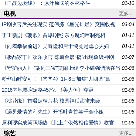
《血战边境线》 ：原汁原味的丛林格斗
01-10
电视
更多...
IP剧收官后关注现实 范伟携《星光灿烂》突围收视
03-04
于正新剧《朝歌》首爆剧照 东方魔幻巨制亮相
01-11
《向着幸福前进》吴奇隆和唐于鸿竟是虐心夫妇
01-11
《极品家丁》欢乐收官 陈赫金晨“搞”出现象级神剧
01-07
《守护丽人》 “胡同三宝”笑闹上线 李小璐强调活在当
01-06
下
粉丝山呼安可！《爸爸4》1月6日加集“大团圆”篇
01-06
2016内地票房定格457亿 《美人鱼》夺冠
01-06
《桃花缘》首曝定档片花 校园神话甜蜜来袭
01-06
《遇见爱情的利先生》开播叶青首尝千金小姐
01-06
犀利现实成就职场热《北上广依然相信爱情》收官
01-06
综艺
更多...