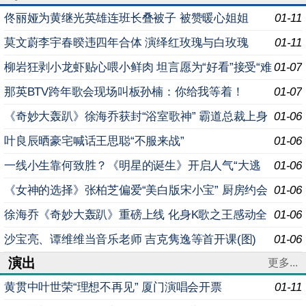
佟丽娅为黄继光英雄连班长叠被子 被赞暖心姐姐
01-11
莫文蔚李宇春暌违四年合体 演绎红玫瑰与白玫瑰
01-11
柳岩狂剥小龙虾贴心喂小鲜肉 坦言愿为“好看”接受“难
01-07
穿”
那英BTV跨年歌会现场叫板孙楠：你给我等着！
01-07
《奇妙大轰趴》徐海乔获封“浴室歌神” 霸道总裁上身
01-06
玩公主抱
叶良辰晒豪宅喊话王思聪“不服来战”
01-06
一线小生靠何致胜？《明星的诞生》开启人气“大逃
01-06
杀”
《女神的选择》张柏芝偏爱“美白版宋小宝” 厨房约会
01-06
被抢“男友”
徐海乔《奇妙大轰趴》重磅上线 化身K歌之王感动全
01-06
场
沙宝亮、谭维维当音乐老师 吉克隽逸等首开课(图)
01-06
演出
更多...
黄贯中叶世荣“理想不再见” 厦门演唱会开票
01-11