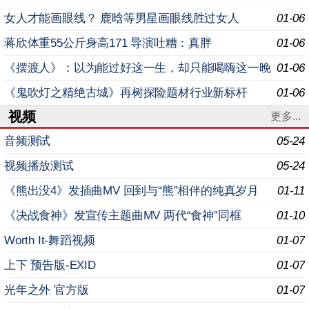
女人才能画眼线？ 鹿晗等男星画眼线胜过女人
01-06
蒋欣体重55公斤身高171 导演吐糟：真胖
01-06
《摆渡人》：以为能过好这一生，却只能喝嗨这一晚
01-06
《鬼吹灯之精绝古城》再树探险题材行业新标杆
01-06
视频
更多...
音频测试
05-24
视频播放测试
05-24
《熊出没4》发插曲MV 回到与“熊”相伴的纯真岁月
01-11
《决战食神》发宣传主题曲MV 两代“食神”同框
01-10
Worth It-舞蹈视频
01-07
上下 预告版-EXID
01-07
光年之外 官方版
01-07