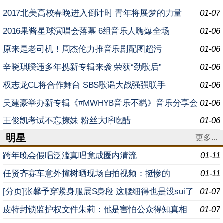
2017北美高校春晚进入倒计时 青年将展梦的力量
01-07
2016果酱星球演唱会落幕 6组音乐人嗨爆全场
01-06
原来是老司机！周杰伦力推音乐剧配图超污
01-06
辛晓琪暌违多年携新专辑来袭 荣获“劲歌后”
01-06
权志龙CL将合作舞台 SBS歌谣大战强强联手
01-06
吴建豪举办新专辑《#MWHYB音乐不羁》音乐分享会
01-06
王俊凯考试不忘撩妹 粉丝大呼吃醋
01-06
明星
更多...
跨年晚会假唱泛滥真唱竟成圈内清流
01-11
任贤齐赛车意外撞树晒现场自拍视频：挺惨的
01-11
[分页]张馨予穿紧身服展S身段 这腰细得也是没sui了
01-07
皮特封锁监护权文件朱莉：他是害怕公众得知真相
01-07