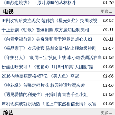
《血战边境线》 ：原汁原味的丛林格斗
01-10
电视
更多...
IP剧收官后关注现实 范伟携《星光灿烂》突围收视
03-04
于正新剧《朝歌》首爆剧照 东方魔幻巨制亮相
01-11
《向着幸福前进》吴奇隆和唐于鸿竟是虐心夫妇
01-11
《极品家丁》欢乐收官 陈赫金晨“搞”出现象级神剧
01-07
《守护丽人》 “胡同三宝”笑闹上线 李小璐强调活在当
01-06
下
粉丝山呼安可！《爸爸4》1月6日加集“大团圆”篇
01-06
2016内地票房定格457亿 《美人鱼》夺冠
01-06
《桃花缘》首曝定档片花 校园神话甜蜜来袭
01-06
《遇见爱情的利先生》开播叶青首尝千金小姐
01-06
犀利现实成就职场热《北上广依然相信爱情》收官
01-06
综艺
更多...