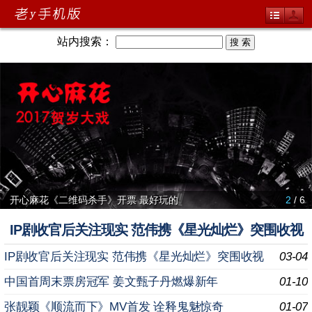
站内搜索：
开心麻花《二维码杀手》开票 最好玩的
2
/ 6
IP剧收官后关注现实 范伟携《星光灿烂》突围收视
IP剧收官后关注现实 范伟携《星光灿烂》突围收视
03-04
中国首周末票房冠军 姜文甄子丹燃爆新年
01-10
张靓颖《顺流而下》MV首发 诠释鬼魅惊奇
01-07