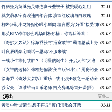
佟丽娅为黄继光英雄连班长叠被子 被赞暖心姐姐
01-11
莫文蔚李宇春暌违四年合体 演绎红玫瑰与白玫瑰
01-11
柳岩狂剥小龙虾贴心喂小鲜肉 坦言愿为“好看”接受“难
01-07
穿”
那英BTV跨年歌会现场叫板孙楠：你给我等着！
01-07
《奇妙大轰趴》徐海乔获封“浴室歌神” 霸道总裁上身
01-06
玩公主抱
叶良辰晒豪宅喊话王思聪“不服来战”
01-06
一线小生靠何致胜？《明星的诞生》开启人气“大逃
01-06
杀”
《女神的选择》张柏芝偏爱“美白版宋小宝” 厨房约会
01-06
被抢“男友”
徐海乔《奇妙大轰趴》重磅上线 化身K歌之王感动全
01-06
场
沙宝亮、谭维维当音乐老师 吉克隽逸等首开课(图)
01-06
演出
更多...
黄贯中叶世荣“理想不再见” 厦门演唱会开票
01-11