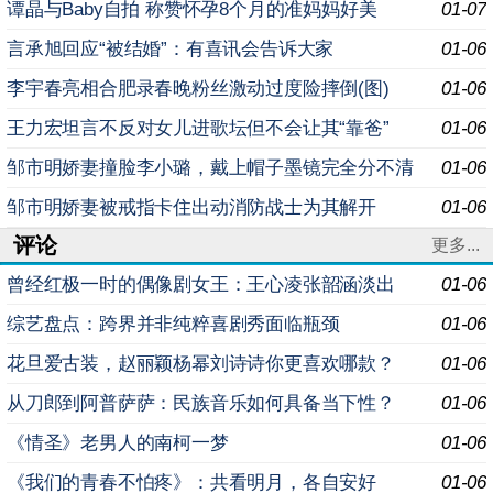
谭晶与Baby自拍 称赞怀孕8个月的准妈妈好美
01-07
言承旭回应“被结婚”：有喜讯会告诉大家
01-06
李宇春亮相合肥录春晚粉丝激动过度险摔倒(图)
01-06
王力宏坦言不反对女儿进歌坛但不会让其“靠爸”
01-06
邹市明娇妻撞脸李小璐，戴上帽子墨镜完全分不清
01-06
邹市明娇妻被戒指卡住出动消防战士为其解开
01-06
评论
更多...
曾经红极一时的偶像剧女王：王心凌张韶涵淡出
01-06
综艺盘点：跨界并非纯粹喜剧秀面临瓶颈
01-06
花旦爱古装，赵丽颖杨幂刘诗诗你更喜欢哪款？
01-06
从刀郎到阿普萨萨：民族音乐如何具备当下性？
01-06
《情圣》老男人的南柯一梦
01-06
《我们的青春不怕疼》：共看明月，各自安好
01-06