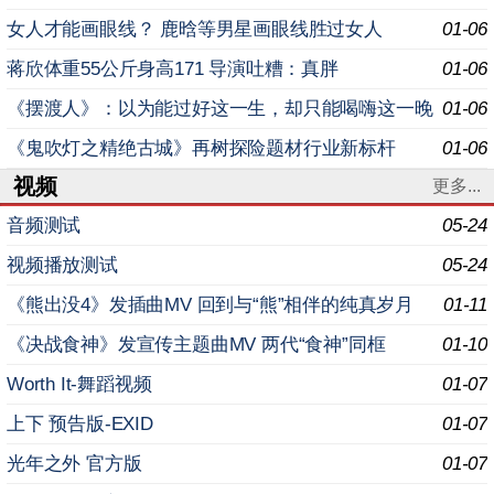
女人才能画眼线？ 鹿晗等男星画眼线胜过女人
01-06
蒋欣体重55公斤身高171 导演吐糟：真胖
01-06
《摆渡人》：以为能过好这一生，却只能喝嗨这一晚
01-06
《鬼吹灯之精绝古城》再树探险题材行业新标杆
01-06
视频
更多...
音频测试
05-24
视频播放测试
05-24
《熊出没4》发插曲MV 回到与“熊”相伴的纯真岁月
01-11
《决战食神》发宣传主题曲MV 两代“食神”同框
01-10
Worth It-舞蹈视频
01-07
上下 预告版-EXID
01-07
光年之外 官方版
01-07