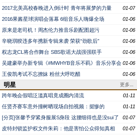
2017北美高校春晚进入倒计时 青年将展梦的力量
01-07
2016果酱星球演唱会落幕 6组音乐人嗨爆全场
01-06
原来是老司机！周杰伦力推音乐剧配图超污
01-06
辛晓琪暌违多年携新专辑来袭 荣获“劲歌后”
01-06
权志龙CL将合作舞台 SBS歌谣大战强强联手
01-06
吴建豪举办新专辑《#MWHYB音乐不羁》音乐分享会
01-06
王俊凯考试不忘撩妹 粉丝大呼吃醋
01-06
明星
更多...
跨年晚会假唱泛滥真唱竟成圈内清流
01-11
任贤齐赛车意外撞树晒现场自拍视频：挺惨的
01-11
[分页]张馨予穿紧身服展S身段 这腰细得也是没sui了
01-07
皮特封锁监护权文件朱莉：他是害怕公众得知真相
01-07