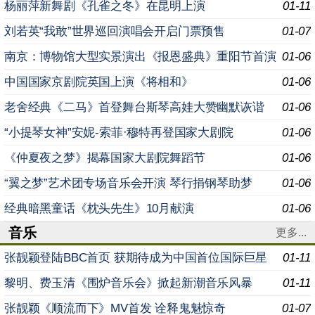
杨丽萍新舞剧《孔雀之冬》在昆明上演
01-11
刘若英“我敢”世界巡回演唱会开启门票预售
01-07
南京：博物馆大型实景演出《报恩盛典》重阳节首演
01-06
中国国家京剧院英国上演《将相和》
01-06
老舍经典《二马》首登舞台斯琴高娃大赞幽默诙谐
01-06
“小提琴女神”安妮-索菲·穆特再登国家大剧院
01-06
《仲夏夜之梦》揭幕国家大剧院舞蹈节
01-06
“翼之梦”艺术团专场音乐会开演 琴行捐钢琴助梦
01-06
经典暗黑童话《枕头先生》10月献演
01-06
音乐
更多...
张靓颖登陆BBC首页 获期待成为中国首位国际巨星
01-11
黎明、费玉清《围炉音乐会》掀起新潮音乐风暴
01-11
张靓颖《顺流而下》MV首发 诠释鬼魅惊奇
01-07