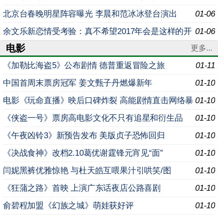
北京台春晚明星阵容曝光 李晨和范冰冰登台演出
01-06
余文乐新恋情受考验：真不希望2017年会是这样的开
01-06
电影
始
更多...
《加勒比海盗5》公布剧情 德普重返冒险之旅
01-11
中国首周末票房冠军 姜文甄子丹燃爆新年
01-10
电影《玩命直播》映后口碑炸裂 高能剧情直击网络暴
01-10
力
《侠盗一号》票房高电影文化不只有追星和衍生品
01-10
《午夜凶铃3》新预告发布 美版贞子恐怖回归
01-10
《决战食神》改档2.10葛优谢霆锋元宵见“面”
01-10
闫妮黑裤优雅惊艳 与杜天皓互喂果汁引哄笑/图
01-10
《狂蒲之路》首映 上演广东话夜店公路喜剧
01-10
俞碧程加盟《幻族之城》萌娃获好评
01-10